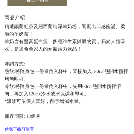
立即購買
商品介紹
精選錫蘭紅茶及紐西蘭純淨羊奶粉，調配出口感飽滿、柔
順的羊奶茶！
羊奶含有豐富蛋白質、多種維生素與礦物質，易於人體吸
收，是適合全家人的元氣活力飲品！
沖調方式:
熱飲:將隨身包一份量倒入杯中，直接加入180c.c熱開水攪拌
均勻即可。
冷飲:將隨身包一份量倒入杯中，先用60c.c熱開水攪拌溶
勻，再加入120c.c冷水或冰塊調和
即可。
*濃淡可依個人喜好，酌予增減水量。
保存期限: 18個月
點我下載訂購單