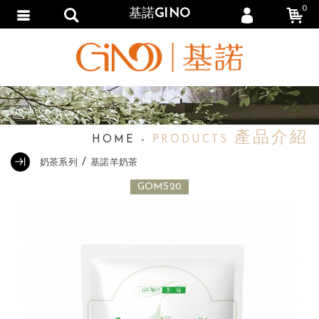
0
基諾GINO
會員登入
繁體中文
茶系
會員註冊
忘記密碼
訂單查詢
產品介紹
HOME
追蹤清單
PRODUCTS
奶茶系列
基諾羊奶茶
填寫匯款通知
GOMS20